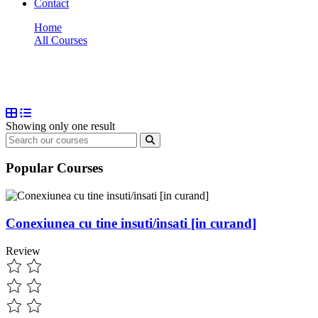
Contact
Home
All Courses
Health Coaching
Health Coaching
Showing only one result
Popular Courses
Conexiunea cu tine insuti/insati [in curand]
Review