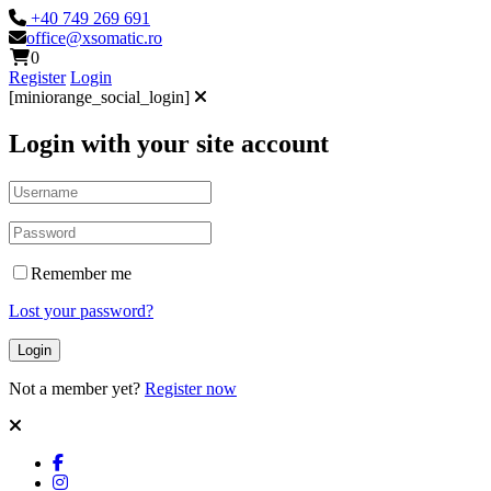
+40 749 269 691
office@xsomatic.ro
0
Register
Login
[miniorange_social_login]
Login with your site account
Remember me
Lost your password?
Not a member yet?
Register now