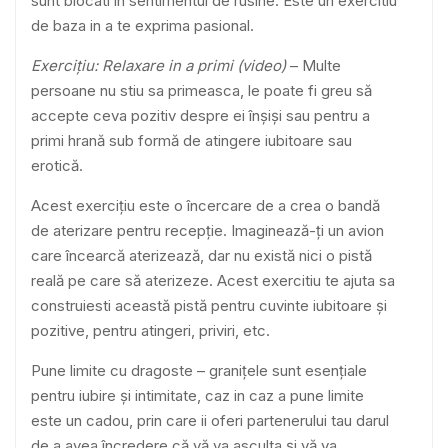
sunt blocati in sentimentul de rusine. Este un exercitiu
de baza in a te exprima pasional.
Exercițiu: Relaxare in a primi (video)
– Multe
persoane nu stiu sa primeasca, le poate fi greu să
accepte ceva pozitiv despre ei înșiși sau pentru a
primi hrană sub formă de atingere iubitoare sau
erotică.
Acest exercițiu este o încercare de a crea o bandă
de aterizare pentru recepție. Imaginează-ți un avion
care încearcă aterizează, dar nu există nici o pistă
reală pe care să aterizeze. Acest exercitiu te ajuta sa
construiesti această pistă pentru cuvinte iubitoare și
pozitive, pentru atingeri, priviri, etc.
Pune limite cu dragoste – granițele sunt esențiale
pentru iubire și intimitate, caz in caz a pune limite
este un cadou, prin care ii oferi partenerului tau darul
de a avea încredere că vă va asculta și vă va