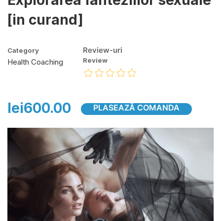
Explorarea fanteziilor sexuale
[in curand]
Category
Review
Health Coaching
lei600.00