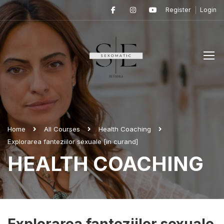
Register
Login
Home
All Courses
Health Coaching
Explorarea fanteziilor sexuale [in curand]
HEALTH COACHING