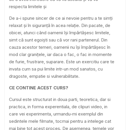
respecta limitele și
De a-i spune sincer de ce ai nevoie pentru a te simți
relaxat și în siguranță în acea relație. Din pacate, de
obicei, atunci când oamenii își împărtășesc limitele,
simt că sunt egoiști sau că vor rani partenerul. Din
cauza acestor temeri, oamenii nu își împărtășesc în
mod clar granițele, iar daca o fac, o fac in momente
de furie, frustrare, suparare. Este un exercitiu care te
invata cum sa pui limite intr-un mod sanatos, cu
dragoste, empatie si vulnerabilitate.
CE CONTINE ACEST CURS?
Cursul este structurat in doua parti, teoretica, dar si
practica, in forma experentiala, de clipuri video, in
care vei experimenta, urmandu-mi exemplul din
sedintele mele filmate, tocmai pentru a intelege cat
mai bine tot acest proces. De asemenea, temele vor