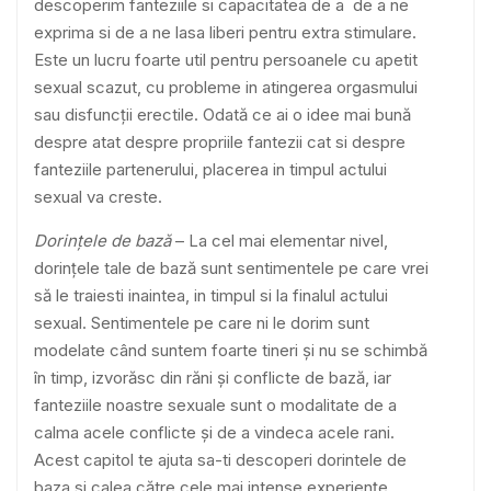
descoperim fanteziile si capacitatea de a de a ne
exprima si de a ne lasa liberi pentru extra stimulare.
Este un lucru foarte util pentru persoanele cu apetit
sexual scazut, cu probleme in atingerea orgasmului
sau disfuncții erectile. Odată ce ai o idee mai bună
despre atat despre propriile fantezii cat si despre
fanteziile partenerului, placerea in timpul actului
sexual va creste.
Dorințele de bază
– La cel mai elementar nivel,
dorințele tale de bază sunt sentimentele pe care vrei
să le traiesti inaintea, in timpul si la finalul actului
sexual. Sentimentele pe care ni le dorim sunt
modelate când suntem foarte tineri și nu se schimbă
în timp, izvorăsc din răni și conflicte de bază, iar
fanteziile noastre sexuale sunt o modalitate de a
calma acele conflicte și de a vindeca acele rani.
Acest capitol te ajuta sa-ti descoperi dorintele de
baza si calea către cele mai intense experiențe