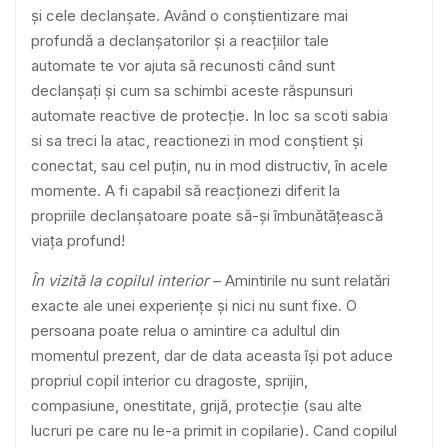
și cele declanșate. Având o conștientizare mai
profundă a declanșatorilor și a
reacțiilor tale
automate te vor ajuta să recunosti când sunt
declanșați și cum sa schimbi aceste răspunsuri
automate reactive de protecție. In loc sa scoti sabia
si sa treci la atac, reactionezi in mod conștient și
conectat, sau cel puțin, nu in mod distructiv, în acele
momente. A fi capabil să reacționezi diferit la
propriile declanșatoare poate să-și îmbunătățească
viața profund!
În vizită la copilul interior
– Amintirile nu sunt relatări
exacte ale unei experiențe și nici nu sunt fixe. O
persoana poate relua o amintire ca adultul din
momentul prezent, dar de data aceasta își pot aduce
propriul copil interior cu dragoste, sprijin,
compasiune, onestitate, grijă, protecție (sau alte
lucruri pe care nu le-a primit in copilarie). Cand copilul