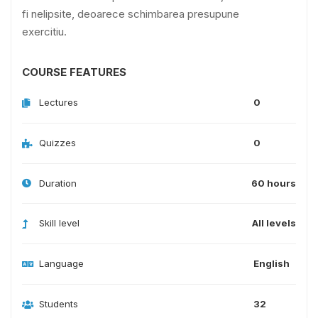
fi nelipsite, deoarece schimbarea presupune
exercitiu.
COURSE FEATURES
Lectures
0
Quizzes
0
Duration
60 hours
Skill level
All levels
Language
English
Students
32