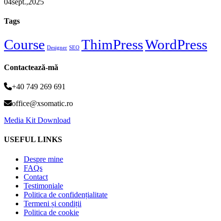
04
sept.,
2025
Tags
Course
ThimPress
WordPress
Designer
SEO
Contactează-mă
+40 749 269 691
office@xsomatic.ro
Media Kit Download
USEFUL LINKS
Despre mine
FAQs
Contact
Testimoniale
Politica de confidențialitate
Termeni și condiții
Politica de cookie