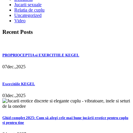
Jucarii sexuale
Relatia de cuplu
Uncategorized
Video
Recent Posts
PROPRIOCEPTIA si EXERCITIILE KEGEL
07
dec.,
2025
Exercitiile KEGEL
03
dec.,
2025
Ghid complet 2025: Cum să alegi cele mai bune jucării erotice pentru cuplu
și pentru tine