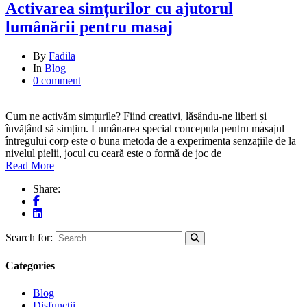
Activarea simțurilor cu ajutorul
lumânării pentru masaj
By
Fadila
In
Blog
0 comment
Cum ne activăm simțurile? Fiind creativi, lăsându-ne liberi și
învățând să simțim. Lumânarea special conceputa pentru masajul
întregului corp este o buna metoda de a experimenta senzațiile de la
nivelul pielii, jocul cu ceară este o formă de joc de
Read More
Share:
Search for:
Categories
Blog
Disfunctii