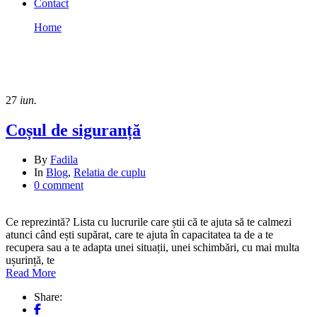
Contact
Home
ThimPress
ThimPress
27
iun.
Coșul de siguranță
By
Fadila
In
Blog
,
Relatia de cuplu
0 comment
Ce reprezintă? Lista cu lucrurile care știi că te ajuta să te calmezi
atunci când ești supărat, care te ajuta în capacitatea ta de a te
recupera sau a te adapta unei situații, unei schimbări, cu mai multa
ușurință, te
Read More
Share: