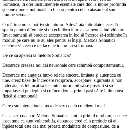
Somatica, iti ofer instrumentele esențiale care duc la iubire profundă
și conexiune emoțională – chiar și pentru cei cu atașament sau
traume sexuale.
O mărime nu se potrivește tuturor. Adevărata intimitate necesită
spațiu pentru diferențe și un echilibru între atașament și individuare.
Invat oamenii să practice acceptarea în loc să încerce să-i schimbe în
moduri pe care nu le-au ales pentru ei înșiși. Metoda Somatica
celebrează ceea ce ne face pe toți unici și frumoși.
De ce sa apelezi la metoda Somatica?
Deoarece creeaza noi căi neuronale care schimbă comportamentul.
Deoarece ma angajez intr-o relatie sincera, limitata și autentica cu
tine, creez baze de încredere reciprocă, acceptare, siguranță si non-
judecata, astfel incat sa te simti confortabil să se prezinti și să
impartasesti pe deplin și cu încredere – primii pași către intimitatea
fizică și emoțională.
Care este interactiunea mea de sex coach cu clientii mei?
Ca si sex coach în Metoda Somatica sunt in primul rand om, ceea ce
inseamna ca sunt vulnerabila, deoarece cred că a pretinde că ai
înțeles totul este cea mai proasta modalitate de compasiune, de a