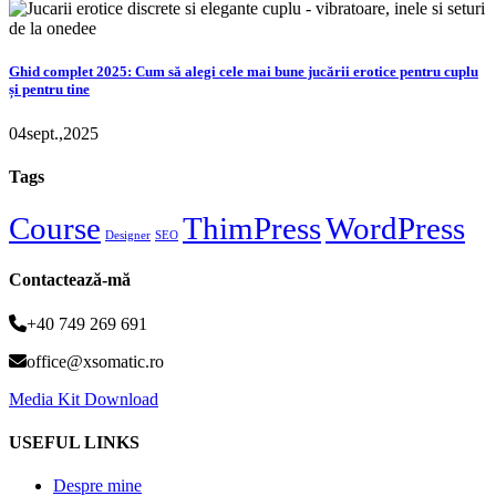
Ghid complet 2025: Cum să alegi cele mai bune jucării erotice pentru cuplu
și pentru tine
04
sept.,
2025
Tags
Course
ThimPress
WordPress
Designer
SEO
Contactează-mă
+40 749 269 691
office@xsomatic.ro
Media Kit Download
USEFUL LINKS
Despre mine