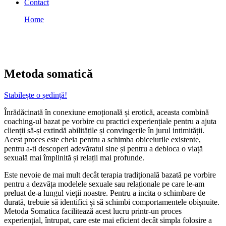
Contact
Home
Metoda somatică
Metoda somatică
Metoda somatică
Stabilește o ședință!
Înrădăcinată în conexiune emoțională și erotică, aceasta combină
coaching-ul bazat pe vorbire cu practici experiențiale pentru a ajuta
clienții să-și extindă abilitățile și convingerile în jurul intimității.
Acest proces este cheia pentru a schimba obiceiurile existente,
pentru a-ti descoperi adevăratul sine și pentru a debloca o viață
sexuală mai împlinită și relații mai profunde.
Este nevoie de mai mult decât terapia tradițională bazată pe vorbire
pentru a dezvăța modelele sexuale sau relaționale pe care le-am
preluat de-a lungul vieții noastre. Pentru a incita o schimbare de
durată, trebuie să identifici și să schimbi comportamentele obișnuite.
Metoda Somatica facilitează acest lucru printr-un proces
experiențial, întrupat, care este mai eficient decât simpla folosire a