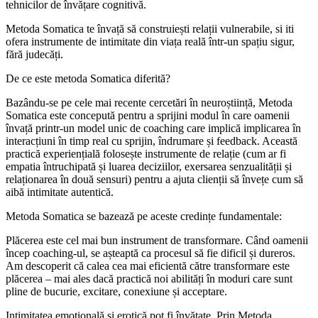
tehnicilor de învățare cognitivă.
Metoda Somatica te învață să construiești relații vulnerabile, si iti
ofera instrumente de intimitate din viața reală într-un spațiu sigur,
fără judecăți.
De ce este metoda Somatica diferită?
Bazându-se pe cele mai recente cercetări în neuroștiință, Metoda
Somatica este concepută pentru a sprijini modul în care oamenii
învață printr-un model unic de coaching care implică implicarea în
interacțiuni în timp real cu sprijin, îndrumare și feedback. Această
practică experiențială folosește instrumente de relație (cum ar fi
empatia întruchipată și luarea deciziilor, exersarea senzualității și
relaționarea în două sensuri) pentru a ajuta clienții să învețe cum să
aibă intimitate autentică.
Metoda Somatica se bazează pe aceste credințe fundamentale:
Plăcerea este cel mai bun instrument de transformare. Când oamenii
încep coaching-ul, se așteaptă ca procesul să fie dificil și dureros.
Am descoperit că calea cea mai eficientă către transformare este
plăcerea – mai ales dacă practică noi abilități în moduri care sunt
pline de bucurie, excitare, conexiune și acceptare.
Intimitatea emoțională și erotică pot fi învățate. Prin Metoda