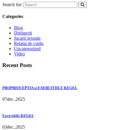
Search for:
Categories
Blog
Disfunctii
Jucarii sexuale
Relatia de cuplu
Uncategorized
Video
Recent Posts
PROPRIOCEPTIA si EXERCITIILE KEGEL
07
dec.,
2025
Exercitiile KEGEL
03
dec.,
2025