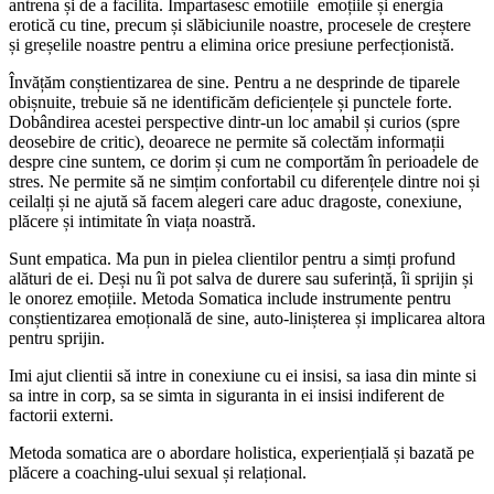
antrena și de a facilita. Impartasesc emotiile emoțiile și energia
erotică cu tine, precum și slăbiciunile noastre, procesele de creștere
și greșelile noastre pentru a elimina orice presiune perfecționistă.
Învățăm conștientizarea de sine. Pentru a ne desprinde de tiparele
obișnuite, trebuie să ne identificăm deficiențele și punctele forte.
Dobândirea acestei perspective dintr-un loc amabil și curios (spre
deosebire de critic), deoarece ne permite să colectăm informații
despre cine suntem, ce dorim și cum ne comportăm în perioadele de
stres. Ne permite să ne simțim confortabil cu diferențele dintre noi și
ceilalți și ne ajută să facem alegeri care aduc dragoste, conexiune,
plăcere și intimitate în viața noastră.
Sunt empatica. Ma pun in pielea clientilor pentru a simți profund
alături de ei. Deși nu îi pot salva de durere sau suferință, îi sprijin și
le onorez emoțiile. Metoda Somatica include instrumente pentru
conștientizarea emoțională de sine, auto-linișterea și implicarea altora
pentru sprijin.
Imi ajut clientii să intre in conexiune cu ei insisi, sa iasa din minte si
sa intre in corp, sa se simta in siguranta in ei insisi indiferent de
factorii externi.
Metoda somatica are o abordare holistica, experiențială și bazată pe
plăcere a coaching-ului sexual și relațional.