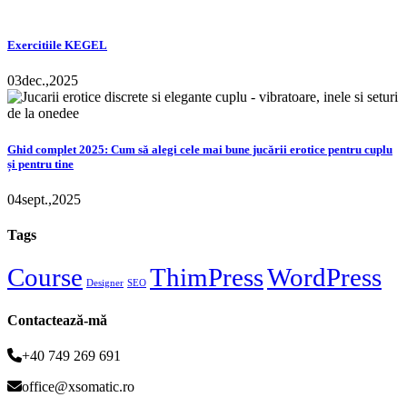
Exercitiile KEGEL
03
dec.,
2025
Ghid complet 2025: Cum să alegi cele mai bune jucării erotice pentru cuplu
și pentru tine
04
sept.,
2025
Tags
Course
ThimPress
WordPress
Designer
SEO
Contactează-mă
+40 749 269 691
office@xsomatic.ro