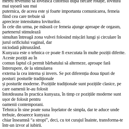
mereu revenind să lovească clitorisul după fiecare rotație, lovitura
mai ușoară sau mai
puternica, de aceea este și foarte importanta comunicarea, femeia
fiind cea care trebuie să
aprecieze intensitatea loviturilor.
În cele din urma, pe măsură ce femeia ajunge aproape de orgasm,
partenerul stimulează
simultan întreagă zona vulvei folosind mișcări lungi și circulare în
jurul orificiului vaginal, dar
niciodată pătrunzând.
Kunyaza este o tehnica ce poate fi executata în multe poziții diferite.
Aceste poziții au în
comun faptul că permit bărbatului să alterneze, aproape fară
întrerupere, de la stimularea
externa la cea interna și invers. Se pot diferenția doua tipuri de
posturi: posturile tradiționale
și posturile moderne. Pozițiile tradiționale sunt pozițiile clasice, pe
care oamenii le-au folosit
întotdeauna în practica kunyaza, în timp ce pozițiile moderne sunt
ușor de folosit pentru
oamenii contemporani.
Tehnica în sine poate suna înșelator de simpla, dar te aduce unde
trebuie, deoarece kunyaza
chiar înseamnă “a stropi”, deci, cu tot curajul înainte, transforma-te
într-un izvor al iubirii.