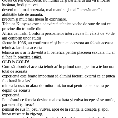
Odată ce l-ai descoperit, nu numai că și partenerul tău vă fi foarte
încântat, însă și tu vei
deveni mult mai senzuala, mai mandra și mai încrezătoare în
abilitățile tale de amantă,
precum și mult mai libera în exprimare.
Tehnica Kunyaza este a adevărată tehnica veche de sute de ani ce
provine din triburile din
Africa centrala. Conform persoanelor intervievate în vârstă de 70 de
ani conform unor studii
făcute în 1986, au confirmat că și bunicii acestora au folosit aceasta
tehnica. Iar daca aceasta
tehnica nu s-ar fi dovedit a fi benefica pentru placerea sexuala, nu ar
fi încă în practica astăzi.
OLD îs GOLD!
Cum să abordezi aceasta tehnica? În primul rand, pentru a te bucura
total de aceasta
experiență este foarte important să elimini factorii externi ce ar putea
fi o frană în a lasă
mintea la ușa, în afara dormitorului, tocmai pentru a te bucura pe
deplin de aceasta
experiență.
Pe măsură ce femeia devine mai excitata și vulva începe să se umfle,
partenerul își freacă
penisul de sus în josul vulvei, apoi de la stangă la dreapta și apoi
într-o mișcare în zig-zag,