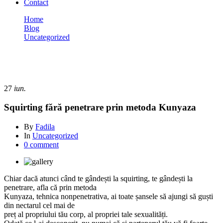
Contact
Home
Blog
Uncategorized
Squirting fără penetrare prin metoda Kunyaza
Uncategorized
27
iun.
Squirting fără penetrare prin metoda Kunyaza
By
Fadila
In
Uncategorized
0 comment
Chiar dacă atunci când te gândești la squirting, te gândești la
penetrare, afla că prin metoda
Kunyaza, tehnica nonpenetrativa, ai toate șansele să ajungi să guști
din nectarul cel mai de
preț al propriului tău corp, al propriei tale sexualități.