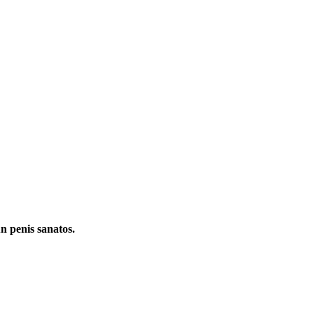
n penis sanatos.