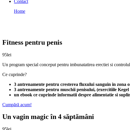
Contact
Home
Cursuri online
Cursuri online
Fitness pentru penis
95lei
Un program special conceput pentru imbunatatirea erectiei si controlul 
Ce cuprinde?
3 antrenamente pentru cresterea fluxului sanguin in zona o
3 antrenamente pentru muschii penisului, (exercitiile Kegel
un ebook ce cuprinde informatii despre alimentatie si supl
Cumpără acum!
Un vagin magic în 4 săptămâni
95
lei