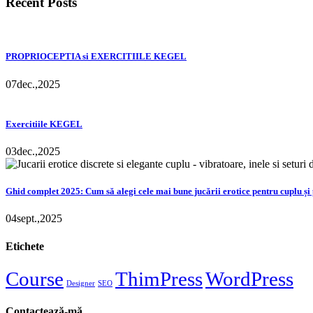
Recent Posts
PROPRIOCEPTIA si EXERCITIILE KEGEL
07
dec.,
2025
Exercitiile KEGEL
03
dec.,
2025
Ghid complet 2025: Cum să alegi cele mai bune jucării erotice pentru cuplu și 
04
sept.,
2025
Etichete
Course
ThimPress
WordPress
Designer
SEO
Contactează-mă