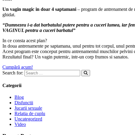
Un vagin magic in doar 4 saptamani
– program de antrenament de r
ghidat.
“Dumnezeu i-a dat barbatului putere pentru a cuceri lumea, iar feme
VAGINUL pentru a cuceri barbatul”
In ce consta acest plan?
In doua antrenamente pe saptamana, unul pentru tot corpul, unul pentru
Acest program este conceput pentru antrenamentul muschilor pelvini 
Rezultatul final? Un vagin puternic, intr-un corp frumos si sanatos.
Cumpără acum!
Search for:
Categorii
Blog
Disfunctii
Jucarii sexuale
Relatia de cuplu
Uncategorized
Video