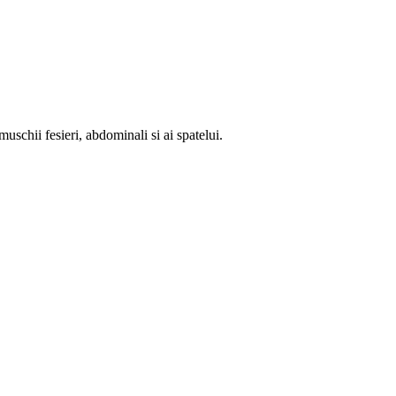
schii fesieri, abdominali si ai spatelui.