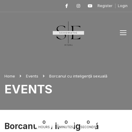
Register
Login
Home
Events
Borcanul cu inteligență sexuală
EVENTS
0
0
0
Borcanul cu inteligență
HOURS
MINUTES
SECONDS